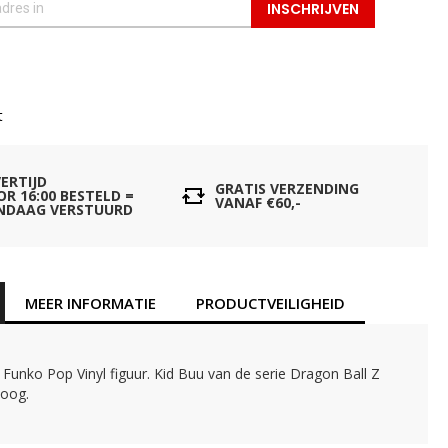
INSCHRIJVEN
t
VERTIJD
GRATIS VERZENDING
OR 16:00 BESTELD =
VANAF €60,-
NDAAG VERSTUURD
MEER INFORMATIE
PRODUCTVEILIGHEID
e Funko Pop Vinyl figuur. Kid Buu van de serie Dragon Ball Z
hoog.