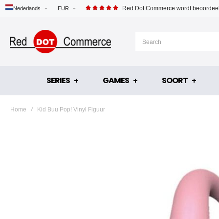
Red Dot Commerce wordt beoordeel
Nederlands
EUR
SERIES
GAMES
SOORT
Home
Kid Buu Pop! Vinyl Figuur
Ga
naar
het
einde
van
de
afbeeldingen-
gallerij