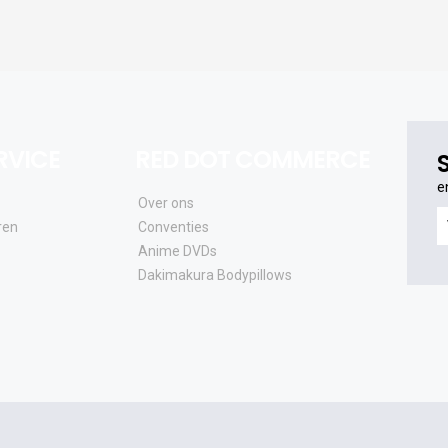
RVICE
RED DOT COMMERCE
e
Over ons
e
ren
Conventies
o
Anime DVDs
al
Dakimakura Bodypillows
e
a
e
u