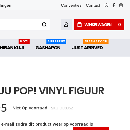
elingen
Conventies
Contact
whatsapp
faceboo
inst
WINKELWAGEN
0
ACCOUNT
HOT!
SURPRISE!
FRESH STOCK
HIBAN KUJI
GASHAPON
JUST ARRIVED
UU POP! VINYL FIGUUR
95
Niet Op Voorraad
SKU
DB0362
 e-mail zodra dit product weer op voorraad is