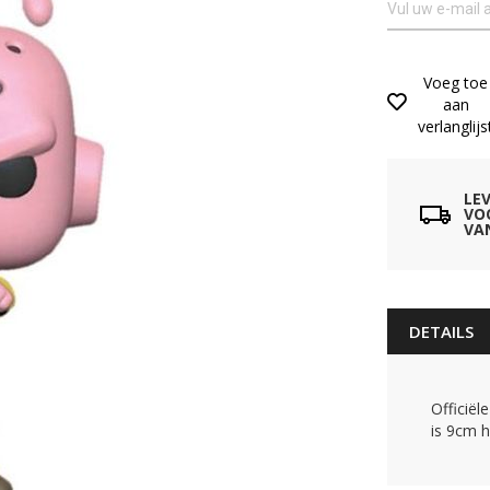
Voeg toe
aan
verlanglijs
LE
VO
VA
DETAILS
Officiël
is 9cm 