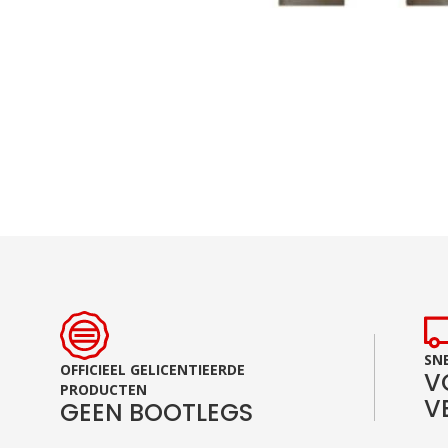
Ga
naar
het
begin
van
de
afbeeldingen-
gallerij
SNE
OFFICIEEL GELICENTIEERDE
V
PRODUCTEN
V
GEEN BOOTLEGS