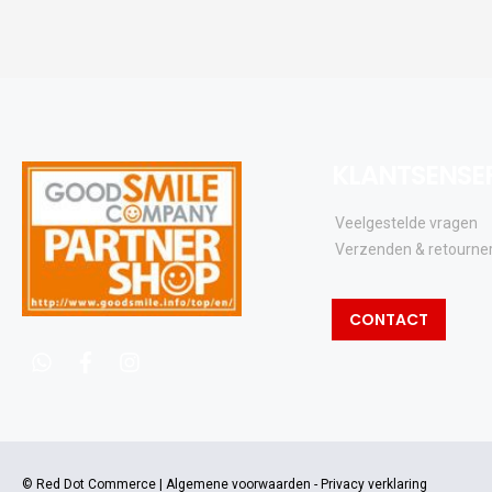
KLANTSENSE
Veelgestelde vragen
Verzenden & retourne
CONTACT
whatsapp
facebook
instagram
© Red Dot Commerce |
Algemene voorwaarden
-
Privacy verklaring