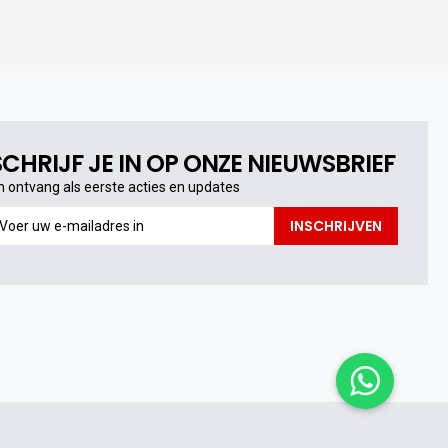
SCHRIJF JE IN OP ONZE NIEUWSBRIEF
n ontvang als eerste acties en updates
n
INSCHRIJVEN
ntvang
s
erste
cties
n
pdates