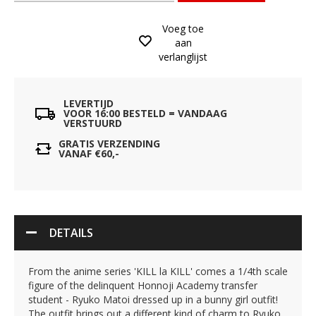
Voeg toe
aan
verlanglijst
LEVERTIJD
VOOR 16:00 BESTELD = VANDAAG
VERSTUURD
GRATIS VERZENDING
VANAF €60,-
DETAILS
From the anime series 'KILL la KILL' comes a 1/4th scale
figure of the delinquent Honnoji Academy transfer
student - Ryuko Matoi dressed up in a bunny girl outfit!
The outfit brings out a different kind of charm to Ryuko