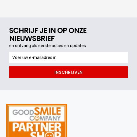
SCHRIJF JE IN OP ONZE
NIEUWSBRIEF
en ontvang als eerste acties en updates
en
ontvang
als
INSCHRIJVEN
eerste
acties
en
updates