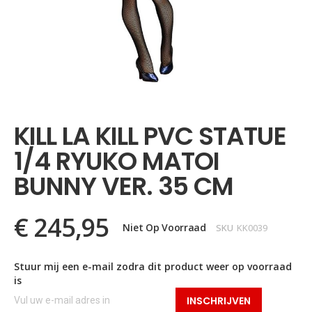
Ga
naar
het
KILL LA KILL PVC STATUE
begin
van
1/4 RYUKO MATOI
de
afbeeldingen-
BUNNY VER. 35 CM
gallerij
€ 245,95
Niet Op Voorraad
SKU
KK0039
Stuur mij een e-mail zodra dit product weer op voorraad
is
INSCHRIJVEN