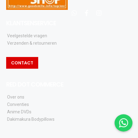
whatsapp
facebook
instagram
KLANTSENSERVICE
Veelgestelde vragen
Verzenden & retourneren
CONTACT
RED DOT COMMERCE
Over ons
Conventies
Anime DVDs
Dakimakura Bodypillows