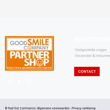
KLANTSENSE
Veelgestelde vragen
Verzenden & retourne
CONTACT
whatsapp
facebook
instagram
© Red Dot Commerce |
Algemene voorwaarden
-
Privacy verklaring