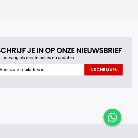
SCHRIJF JE IN OP ONZE NIEUWSBRIEF
n ontvang als eerste acties en updates
n
INSCHRIJVEN
ntvang
s
erste
cties
n
pdates