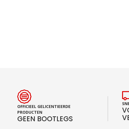
Ga
naar
het
begin
van
de
afbeeldingen-
gallerij
SNE
OFFICIEEL GELICENTIEERDE
V
PRODUCTEN
V
GEEN BOOTLEGS