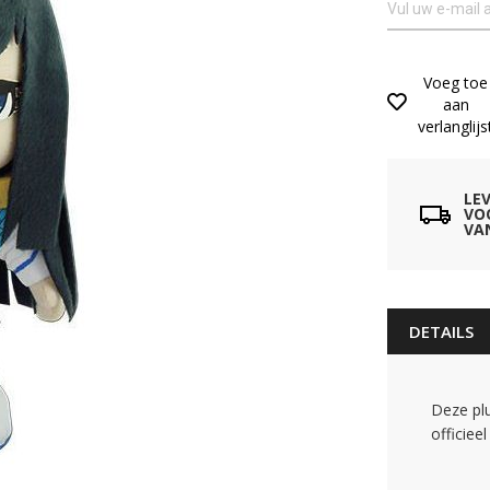
Voeg toe
aan
verlanglijs
LE
VO
VA
DETAILS
Deze plu
officiee