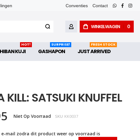
elingen
Conventies
Contact
whatsapp
faceboo
inst
WINKELWAGEN
0
ACCOUNT
HOT!
SURPRISE!
FRESH STOCK
HIBAN KUJI
GASHAPON
JUST ARRIVED
LA KILL: SATSUKI KNUFFEL
95
Niet Op Voorraad
SKU
KK0037
 e-mail zodra dit product weer op voorraad is