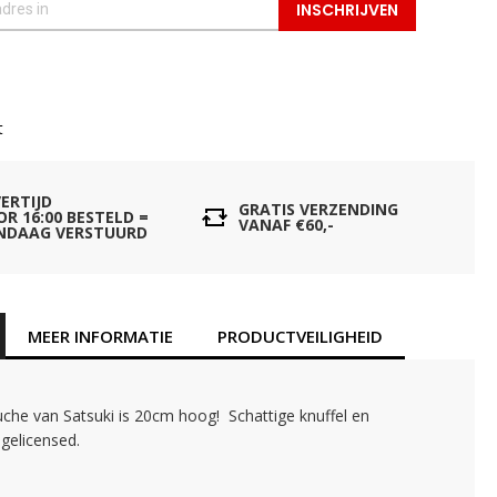
INSCHRIJVEN
t
VERTIJD
GRATIS VERZENDING
OR 16:00 BESTELD =
VANAF €60,-
NDAAG VERSTUURD
MEER INFORMATIE
PRODUCTVEILIGHEID
che van Satsuki is 20cm hoog! Schattige knuffel en
l gelicensed.