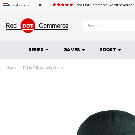
Red Dot Commerce wordt beoordeel
Nederlands
EUR
SERIES
GAMES
SOORT
Home
Kill la Kill: Satsuki Knuffel
Ga
naar
het
einde
van
de
afbeeldingen-
gallerij