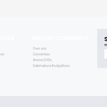
RVICE
RED DOT COMMERCE
e
Over ons
e
ren
Conventies
o
Anime DVDs
al
Dakimakura Bodypillows
e
a
e
u