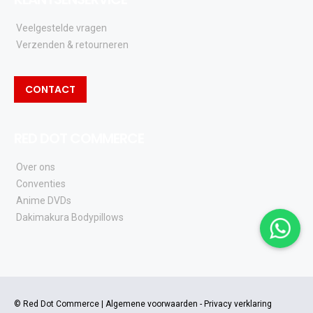
Veelgestelde vragen
Verzenden & retourneren
CONTACT
RED DOT COMMERCE
Over ons
Conventies
Anime DVDs
Dakimakura Bodypillows
© Red Dot Commerce |
Algemene voorwaarden
-
Privacy verklaring