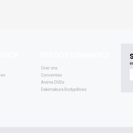
RVICE
RED DOT COMMERCE
e
Over ons
e
ren
Conventies
o
Anime DVDs
al
Dakimakura Bodypillows
e
a
e
u