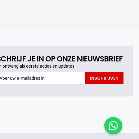
SCHRIJF JE IN OP ONZE NIEUWSBRIEF
n ontvang als eerste acties en updates
n
INSCHRIJVEN
ntvang
s
erste
cties
n
pdates