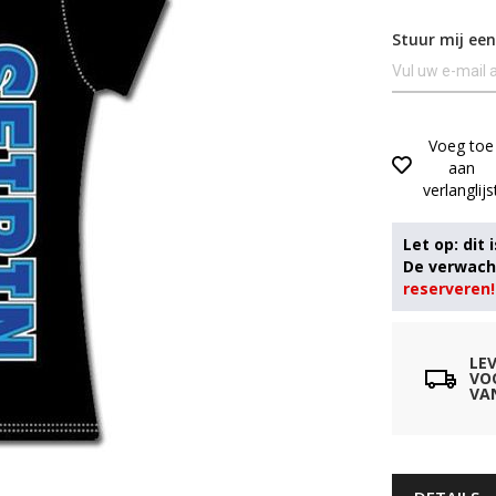
Stuur mij een
Voeg toe
aan
verlanglijs
reserveren!
LE
VO
VA