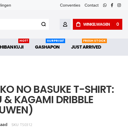
elingen
Conventies
Contact
whatsapp
faceboo
inst
WINKELWAGEN
0
ACCOUNT
HOT!
SURPRISE!
FRESH STOCK
HIBAN KUJI
GASHAPON
JUST ARRIVED
KO NO BASUKE T-SHIRT:
U & KAGAMI DRIBBLE
UWEN)
raad
SKU
TS0312