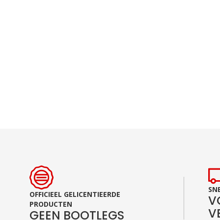
Ga
naar
het
begin
van
de
afbeeldingen-
gallerij
SNE
OFFICIEEL GELICENTIEERDE
V
PRODUCTEN
V
GEEN BOOTLEGS