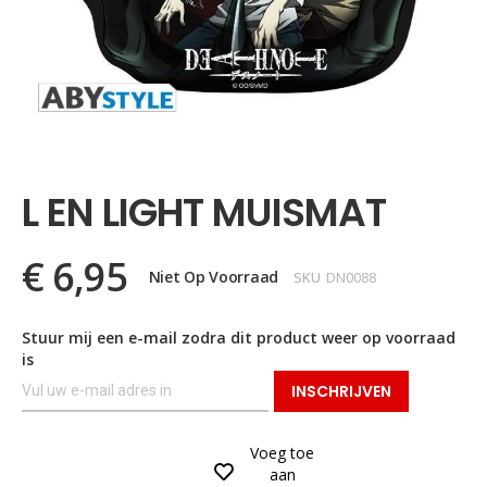
Ga
naar
het
L EN LIGHT MUISMAT
begin
van
de
€ 6,95
afbeeldingen-
Niet Op Voorraad
SKU
DN0088
gallerij
Stuur mij een e-mail zodra dit product weer op voorraad
is
INSCHRIJVEN
Voeg toe
aan