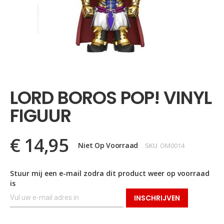
Ga
naar
het
LORD BOROS POP! VINYL
begin
van
FIGUUR
de
afbeeldingen-
gallerij
€ 14,95
Niet Op Voorraad
SKU
OM0014
Stuur mij een e-mail zodra dit product weer op voorraad
is
INSCHRIJVEN