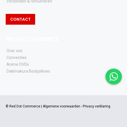
Verzenden & retourneren
CONTACT
RED DOT COMMERCE
Over ons
Conventies
Anime DVDs
Dakimakura Bodypillows
© Red Dot Commerce |
Algemene voorwaarden
-
Privacy verklaring