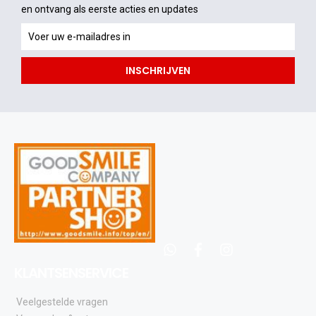
en ontvang als eerste acties en updates
en
ontvang
als
INSCHRIJVEN
eerste
acties
en
updates
whatsapp
facebook
instagram
KLANTSENSERVICE
Veelgestelde vragen