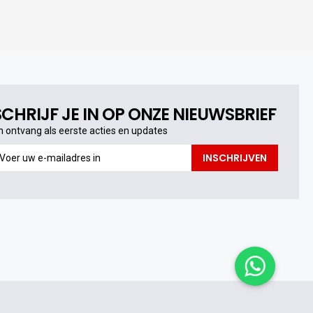
SCHRIJF JE IN OP ONZE NIEUWSBRIEF
n ontvang als eerste acties en updates
n
INSCHRIJVEN
ntvang
s
erste
cties
n
pdates