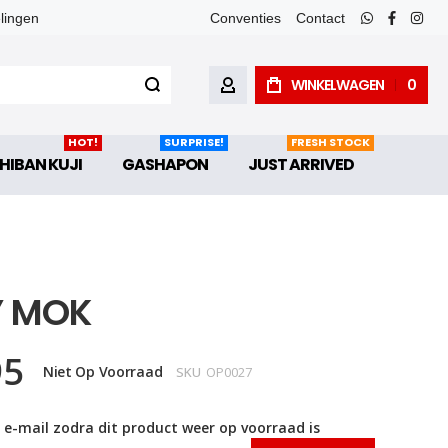
elingen
Conventies
Contact
whatsapp
faceboo
inst
WINKELWAGEN
0
ACCOUNT
HOT!
SURPRISE!
FRESH STOCK
HIBAN KUJI
GASHAPON
JUST ARRIVED
Y MOK
95
Niet Op Voorraad
SKU
OP0027
 e-mail zodra dit product weer op voorraad is