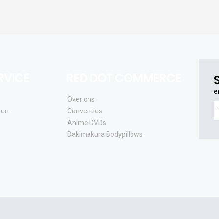
RVICE
RED DOT COMMERCE
e
Over ons
e
ren
Conventies
o
Anime DVDs
al
Dakimakura Bodypillows
e
a
e
u