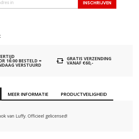
INSCHRIJVEN
t
VERTIJD
GRATIS VERZENDING
OR 16:00 BESTELD =
VANAF €60,-
NDAAG VERSTUURD
MEER INFORMATIE
PRODUCTVEILIGHEID
k van Luffy. Officieel gelicensed!