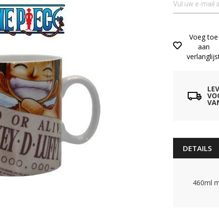
Voeg toe
aan
verlanglijs
LE
VO
VA
DETAILS
460ml mo