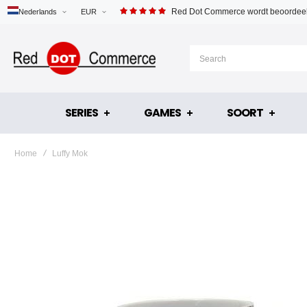
Red Dot Commerce wordt beoordeel
Nederlands
EUR
SERIES
GAMES
SOORT
Home
Luffy Mok
Ga
naar
het
einde
van
de
afbeeldingen-
gallerij