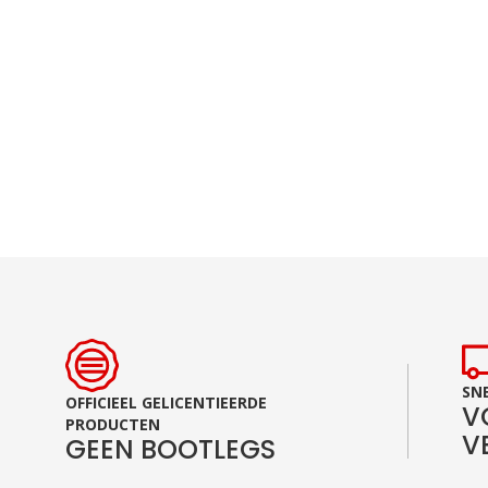
Ga
naar
het
begin
van
de
afbeeldingen-
gallerij
SNE
OFFICIEEL GELICENTIEERDE
V
PRODUCTEN
V
GEEN BOOTLEGS