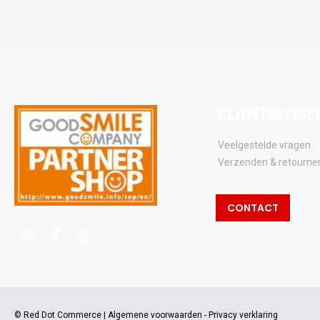
KLANTSENSE
Veelgestelde vragen
Verzenden & retourne
CONTACT
whatsapp
facebook
instagram
© Red Dot Commerce |
Algemene voorwaarden
-
Privacy verklaring