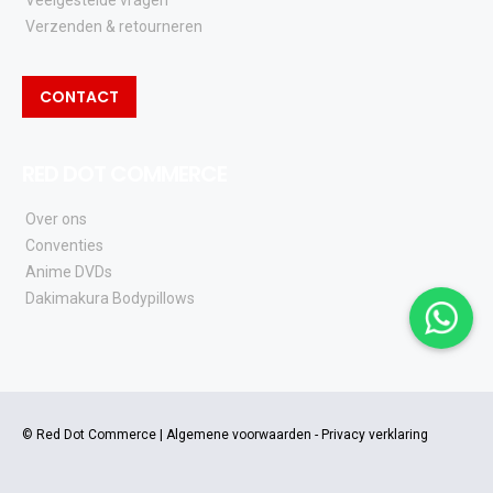
Veelgestelde vragen
Verzenden & retourneren
CONTACT
RED DOT COMMERCE
Over ons
Conventies
Anime DVDs
Dakimakura Bodypillows
© Red Dot Commerce |
Algemene voorwaarden
-
Privacy verklaring