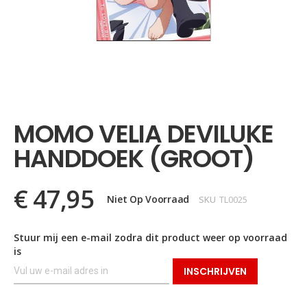
Ga
naar
het
MOMO VELIA DEVILUKE
begin
van
HANDDOEK (GROOT)
de
afbeeldingen-
gallerij
€ 47,95
Niet Op Voorraad
SKU
TL0025
Stuur mij een e-mail zodra dit product weer op voorraad
is
INSCHRIJVEN