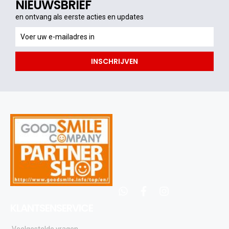
NIEUWSBRIEF
en ontvang als eerste acties en updates
en
ontvang
als
INSCHRIJVEN
eerste
acties
en
updates
whatsapp
facebook
instagram
KLANTSENSERVICE