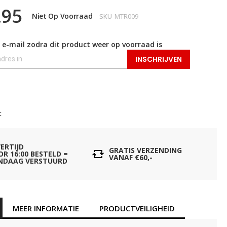
,95
Niet Op Voorraad
SKU
MTR009
 e-mail zodra dit product weer op voorraad is
INSCHRIJVEN
t
VERTIJD
GRATIS VERZENDING
OR 16:00 BESTELD =
VANAF €60,-
NDAAG VERSTUURD
MEER INFORMATIE
PRODUCTVEILIGHEID