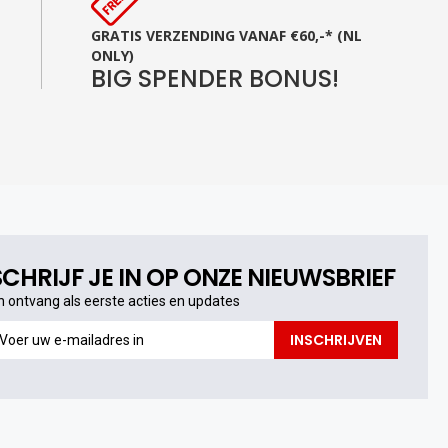
GRATIS VERZENDING VANAF €60,-* (NL
ONLY)
BIG SPENDER BONUS!
SCHRIJF JE IN OP ONZE NIEUWSBRIEF
n ontvang als eerste acties en updates
n
INSCHRIJVEN
ntvang
s
erste
cties
n