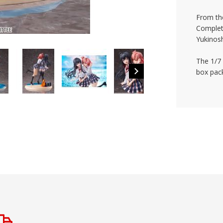
From th
Complet
Yukinosh
The 1/7
box pac