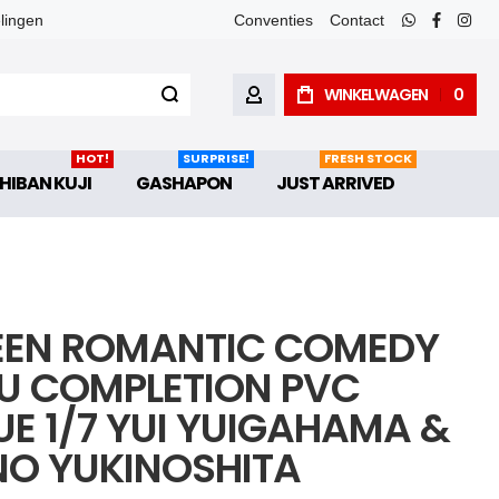
elingen
Conventies
Contact
whatsapp
faceboo
inst
WINKELWAGEN
0
ACCOUNT
HOT!
SURPRISE!
FRESH STOCK
HIBAN KUJI
GASHAPON
JUST ARRIVED
EEN ROMANTIC COMEDY
U COMPLETION PVC
UE 1/7 YUI YUIGAHAMA &
NO YUKINOSHITA