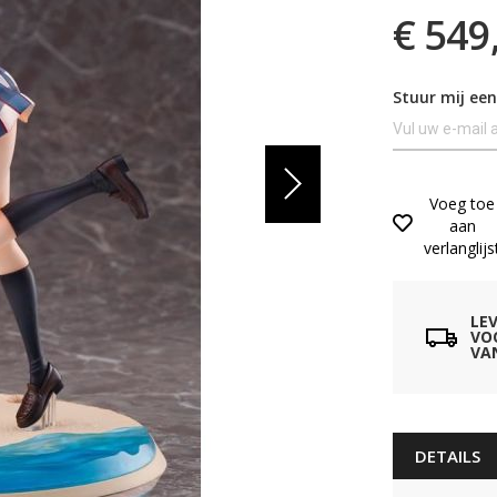
€ 549
Stuur mij een
Voeg toe
aan
verlanglijs
LE
VO
VA
DETAILS