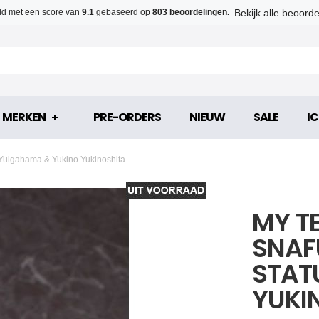
Bekijk alle beoord
d met een score van
9.1
gebaseerd op
803 beoordelingen.
MERKEN
PRE-ORDERS
NIEUW
SALE
IC
uigahama & Yukino Yukinoshita
MY T
SNAF
STAT
YUKI