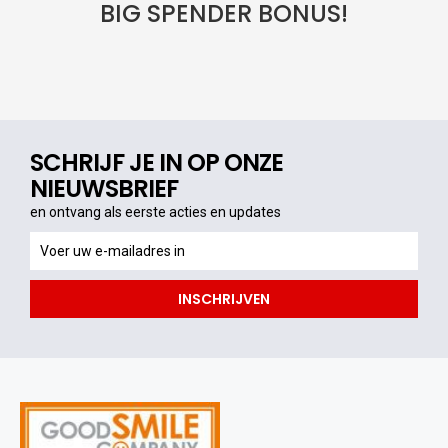
BIG SPENDER BONUS!
SCHRIJF JE IN OP ONZE
NIEUWSBRIEF
en ontvang als eerste acties en updates
en
ontvang
als
INSCHRIJVEN
eerste
acties
en
updates