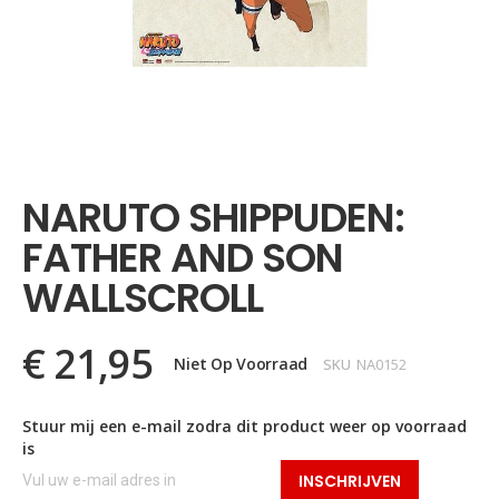
Ga
naar
het
NARUTO SHIPPUDEN:
begin
van
FATHER AND SON
de
afbeeldingen-
WALLSCROLL
gallerij
€ 21,95
Niet Op Voorraad
SKU
NA0152
Stuur mij een e-mail zodra dit product weer op voorraad
is
INSCHRIJVEN