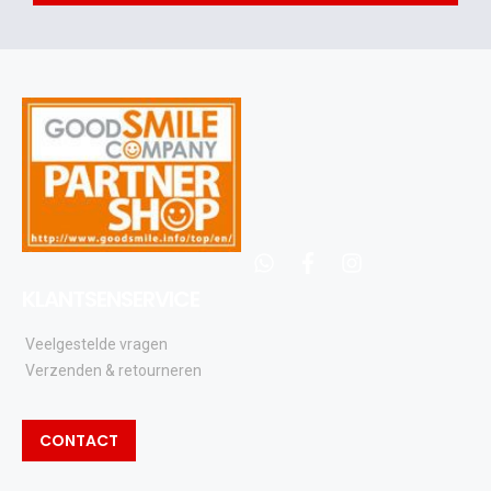
acties
en
updates
whatsapp
facebook
instagram
KLANTSENSERVICE
Veelgestelde vragen
Verzenden & retourneren
CONTACT