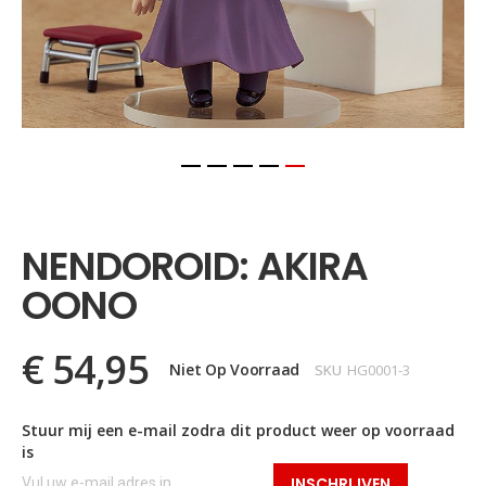
Ga
naar
het
NENDOROID: AKIRA
begin
van
OONO
de
afbeeldingen-
gallerij
€ 54,95
Niet Op Voorraad
SKU
HG0001-3
Stuur mij een e-mail zodra dit product weer op voorraad
is
INSCHRIJVEN