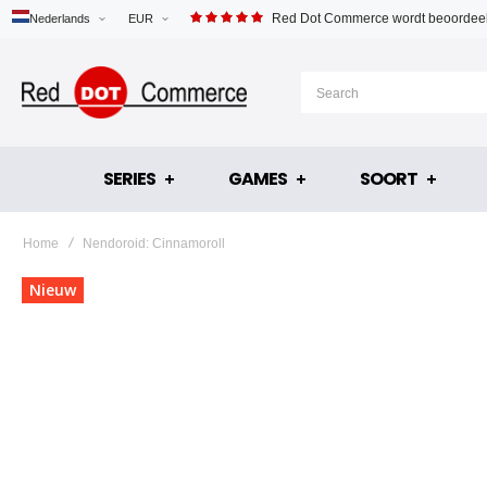
Red Dot Commerce wordt beoordeel
Nederlands
EUR
SERIES
GAMES
SOORT
Home
Nendoroid: Cinnamoroll
Ga
Nieuw
naar
het
einde
van
de
afbeeldingen-
gallerij