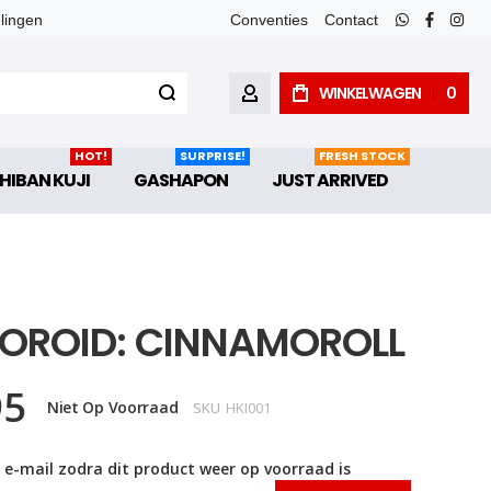
elingen
Conventies
Contact
whatsapp
faceboo
inst
WINKELWAGEN
0
ACCOUNT
HOT!
SURPRISE!
FRESH STOCK
HIBAN KUJI
GASHAPON
JUST ARRIVED
OROID: CINNAMOROLL
95
Niet Op Voorraad
SKU
HKI001
 e-mail zodra dit product weer op voorraad is