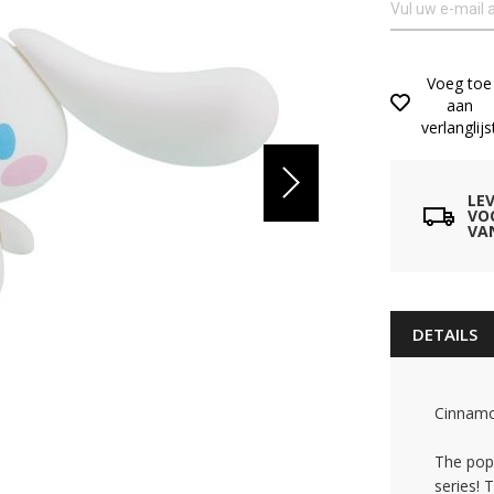
Voeg toe
aan
verlanglijs
LE
VO
VA
DETAILS
Cinnamor
The popu
series! 