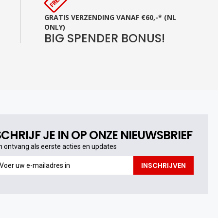
GRATIS VERZENDING VANAF €60,-* (NL
ONLY)
BIG SPENDER BONUS!
SCHRIJF JE IN OP ONZE NIEUWSBRIEF
n ontvang als eerste acties en updates
n
INSCHRIJVEN
ntvang
s
erste
cties
n