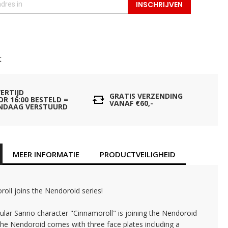
INSCHRIJVEN
t
VERTIJD
GRATIS VERZENDING
OR 16:00 BESTELD =
VANAF €60,-
NDAAG VERSTUURD
MEER INFORMATIE
PRODUCTVEILIGHEID
oll joins the Nendoroid series!
lar Sanrio character "Cinnamoroll" is joining the Nendoroid
The Nendoroid comes with three face plates including a