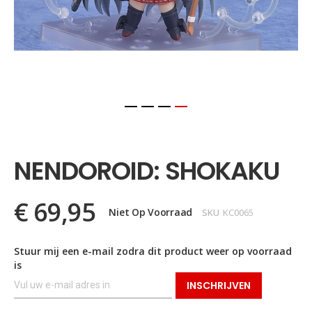
Ga
naar
het
NENDOROID: SHOKAKU
begin
van
de
€ 69,95
afbeeldingen-
Niet Op Voorraad
SKU
KC0065
gallerij
Stuur mij een e-mail zodra dit product weer op voorraad
is
INSCHRIJVEN