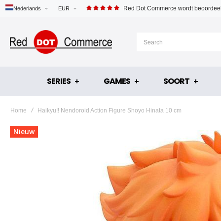
Red Dot Commerce wordt beoordeel
Nederlands
EUR
SERIES
GAMES
SOORT
Home
Haikyu!! Nendoroid Action Figure Shoyo Hinata 10 cm
Ga
Nieuw
naar
het
einde
van
de
afbeeldingen-
gallerij