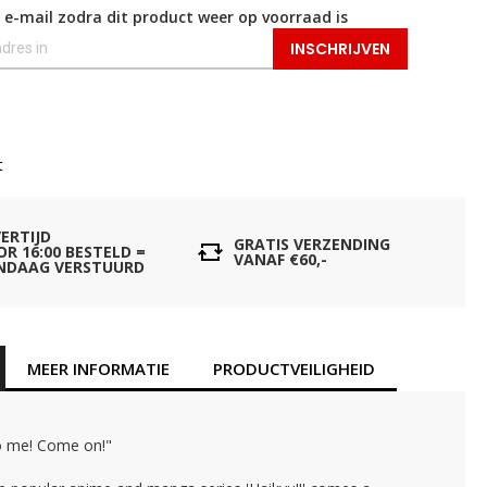
 e-mail zodra dit product weer op voorraad is
INSCHRIJVEN
t
VERTIJD
GRATIS VERZENDING
OR 16:00 BESTELD =
VANAF €60,-
NDAAG VERSTUURD
MEER INFORMATIE
PRODUCTVEILIGHEID
o me! Come on!"