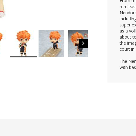
From th
rereleas
Nendoro
includin
super ex
as a vol
about to
the imag
court in
The Nen
with bas