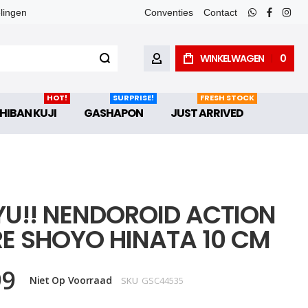
elingen
Conventies
Contact
whatsapp
faceboo
inst
WINKELWAGEN
0
ACCOUNT
HOT!
SURPRISE!
FRESH STOCK
HIBAN KUJI
GASHAPON
JUST ARRIVED
YU!! NENDOROID ACTION
RE SHOYO HINATA 10 CM
99
Niet Op Voorraad
SKU
GSC44535