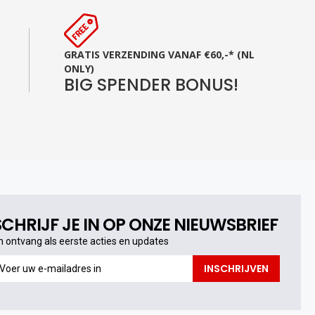
GRATIS VERZENDING VANAF €60,-* (NL
ONLY)
BIG SPENDER BONUS!
SCHRIJF JE IN OP ONZE NIEUWSBRIEF
n ontvang als eerste acties en updates
n
INSCHRIJVEN
ntvang
s
erste