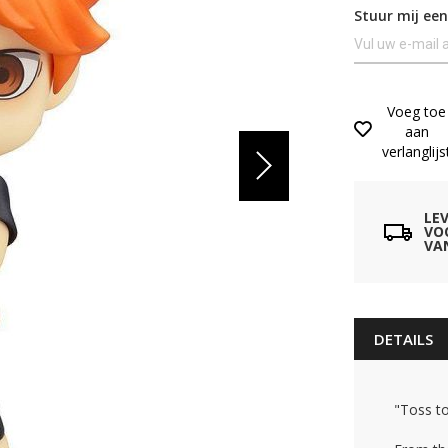
Stuur mij een
Voeg toe
aan
verlanglijs
LE
VO
VA
DETAILS
"Toss t