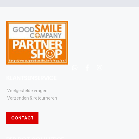
en
updates
whatsapp
facebook
instagram
KLANTSENSERVICE
Veelgestelde vragen
Verzenden & retourneren
CONTACT