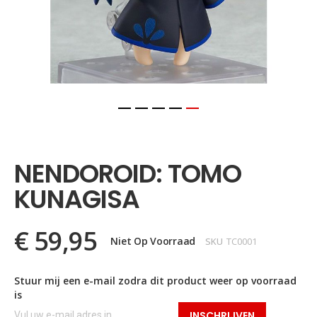
Ga
naar
het
NENDOROID: TOMO
begin
van
KUNAGISA
de
afbeeldingen-
gallerij
€ 59,95
Niet Op Voorraad
SKU
TC0001
Stuur mij een e-mail zodra dit product weer op voorraad
is
INSCHRIJVEN