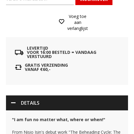
Voeg toe
aan
verlanglijst
LEVERTIJD
VOOR 16:00 BESTELD = VANDAAG
VERSTUURD
GRATIS VERZENDING
VANAF €60,-
DETAILS
"I am fun no matter what, where or when!"
From Nisio Isin's debut work "The Beheading Cycle: The