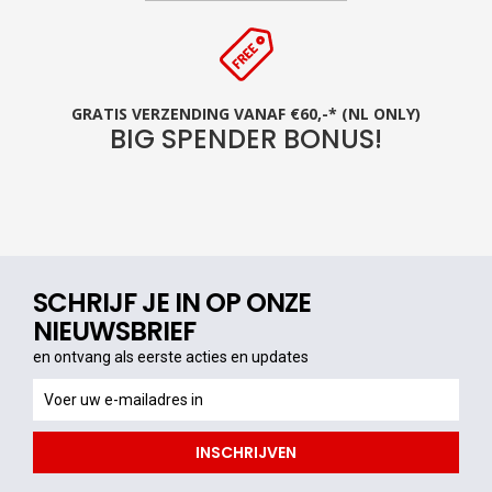
GRATIS VERZENDING VANAF €60,-* (NL ONLY)
BIG SPENDER BONUS!
SCHRIJF JE IN OP ONZE
NIEUWSBRIEF
en ontvang als eerste acties en updates
en
ontvang
als
INSCHRIJVEN
eerste
acties