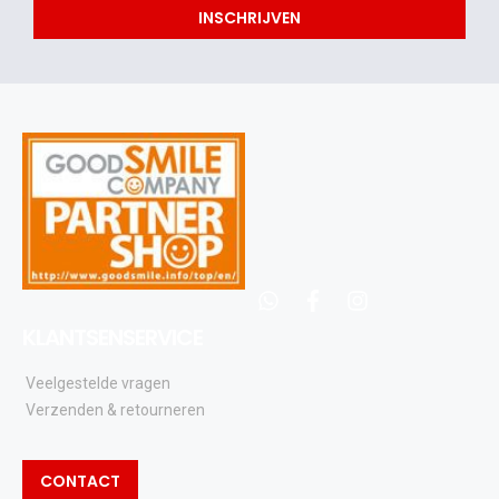
INSCHRIJVEN
eerste
acties
en
updates
whatsapp
facebook
instagram
KLANTSENSERVICE
Veelgestelde vragen
Verzenden & retourneren
CONTACT