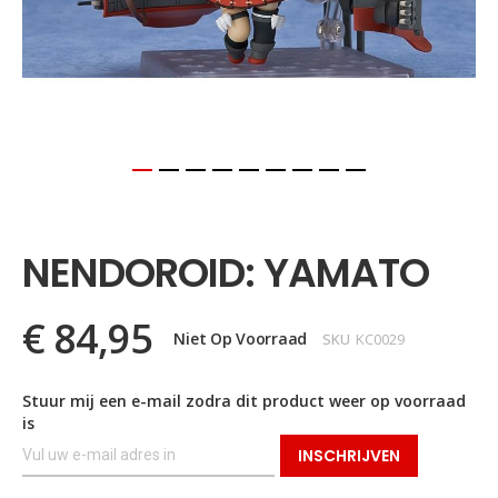
Ga
naar
het
NENDOROID: YAMATO
begin
van
de
€ 84,95
afbeeldingen-
Niet Op Voorraad
SKU
KC0029
gallerij
Stuur mij een e-mail zodra dit product weer op voorraad
is
INSCHRIJVEN