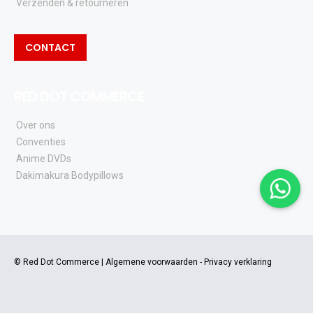
Verzenden & retourneren
CONTACT
RED DOT COMMERCE
Over ons
Conventies
Anime DVDs
Dakimakura Bodypillows
© Red Dot Commerce |
Algemene voorwaarden
-
Privacy verklaring