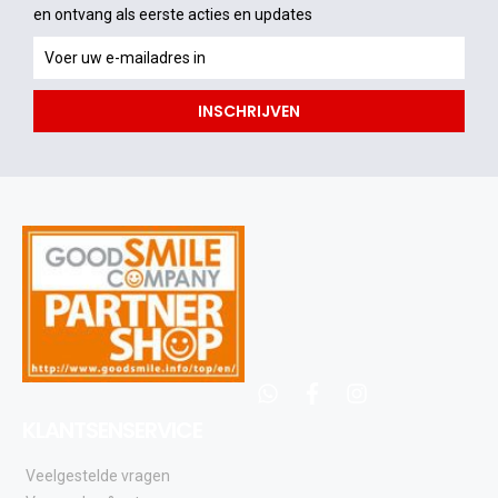
en ontvang als eerste acties en updates
en
ontvang
als
INSCHRIJVEN
eerste
acties
en
updates
whatsapp
facebook
instagram
KLANTSENSERVICE
Veelgestelde vragen