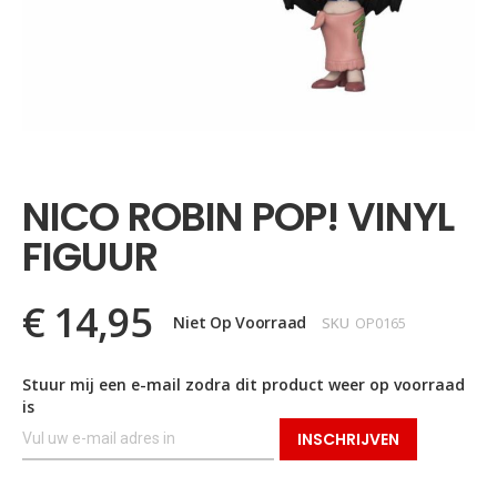
Ga
naar
het
NICO ROBIN POP! VINYL
begin
van
FIGUUR
de
afbeeldingen-
gallerij
€ 14,95
Niet Op Voorraad
SKU
OP0165
Stuur mij een e-mail zodra dit product weer op voorraad
is
INSCHRIJVEN