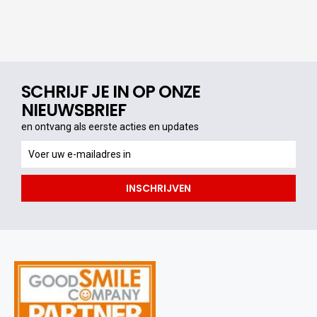
SCHRIJF JE IN OP ONZE
NIEUWSBRIEF
en ontvang als eerste acties en updates
en
ontvang
als
INSCHRIJVEN
eerste
acties
en
updates