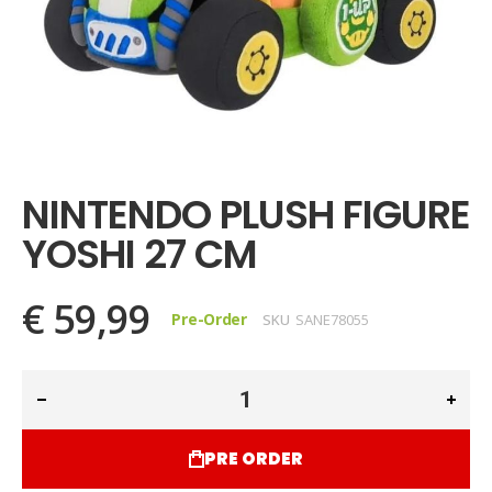
Ga
naar
het
NINTENDO PLUSH FIGURE
begin
van
YOSHI 27 CM
de
afbeeldingen-
gallerij
€ 59,99
Pre-Order
SKU
SANE78055
PRE ORDER