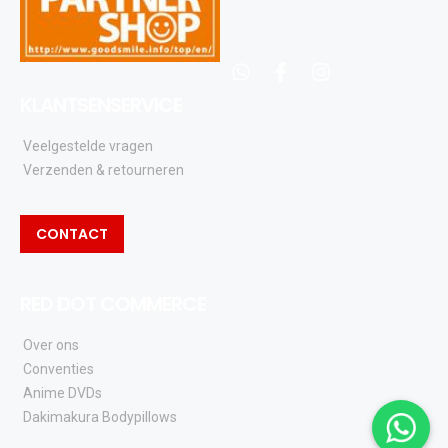
whatsapp
facebook
instagram
KLANTSENSERVICE
Veelgestelde vragen
Verzenden & retourneren
CONTACT
RED DOT COMMERCE
Over ons
Conventies
Anime DVDs
Dakimakura Bodypillows