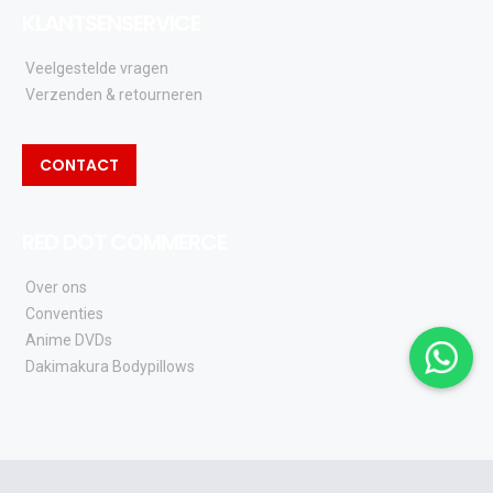
KLANTSENSERVICE
Veelgestelde vragen
Verzenden & retourneren
CONTACT
RED DOT COMMERCE
Over ons
Conventies
Anime DVDs
Dakimakura Bodypillows