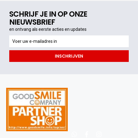
SCHRIJF JE IN OP ONZE
NIEUWSBRIEF
en ontvang als eerste acties en updates
en
ontvang
als
INSCHRIJVEN
eerste
acties
en
updates
whatsapp
facebook
instagram