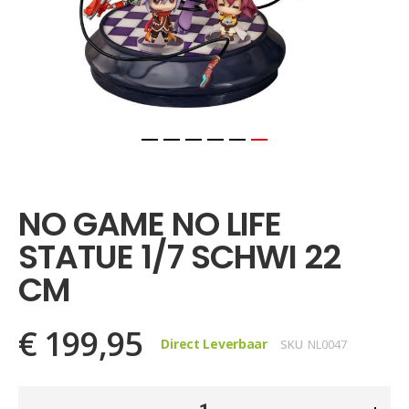
Ga
naar
het
NO GAME NO LIFE
begin
van
STATUE 1/7 SCHWI 22
de
afbeeldingen-
CM
gallerij
€ 199,95
Direct Leverbaar
SKU
NL0047