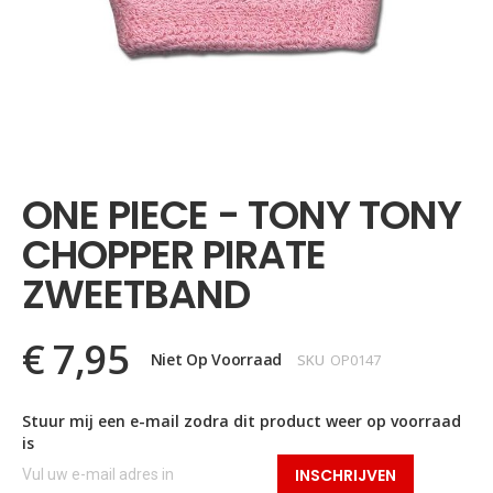
Ga
naar
het
ONE PIECE - TONY TONY
begin
van
CHOPPER PIRATE
de
afbeeldingen-
ZWEETBAND
gallerij
€ 7,95
Niet Op Voorraad
SKU
OP0147
Stuur mij een e-mail zodra dit product weer op voorraad
is
INSCHRIJVEN