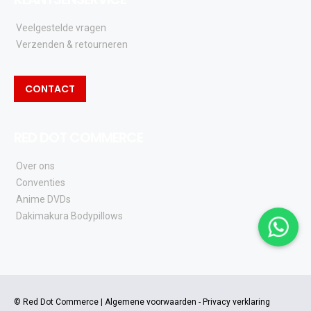
Veelgestelde vragen
Verzenden & retourneren
CONTACT
RED DOT COMMERCE
Over ons
Conventies
Anime DVDs
Dakimakura Bodypillows
© Red Dot Commerce |
Algemene voorwaarden
-
Privacy verklaring