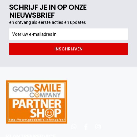
SCHRIJF JE IN OP ONZE
NIEUWSBRIEF
en ontvang als eerste acties en updates
en
ontvang
als
INSCHRIJVEN
eerste
acties
en
updates
whatsapp
facebook
instagram
KLANTSENSERVICE