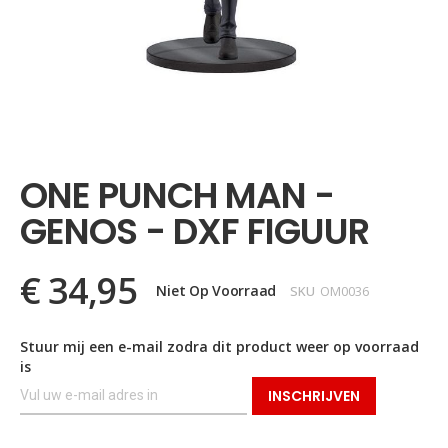
Ga
naar
het
ONE PUNCH MAN -
begin
van
GENOS - DXF FIGUUR
de
afbeeldingen-
gallerij
€ 34,95
Niet Op Voorraad
SKU
OM0036
Stuur mij een e-mail zodra dit product weer op voorraad
is
INSCHRIJVEN