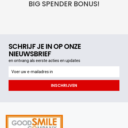
BIG SPENDER BONUS!
SCHRIJF JE IN OP ONZE
NIEUWSBRIEF
en ontvang als eerste acties en updates
en
ontvang
als
INSCHRIJVEN
eerste
acties
en
updates