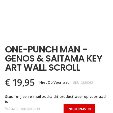
Ga
naar
het
ONE-PUNCH MAN -
begin
van
GENOS & SAITAMA KEY
de
afbeeldingen-
ART WALL SCROLL
gallerij
€ 19,95
Niet Op Voorraad
SKU
OM0032
Stuur mij een e-mail zodra dit product weer op voorraad
is
INSCHRIJVEN