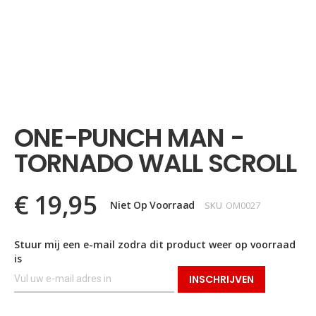
Ga
naar
het
ONE-PUNCH MAN -
begin
van
TORNADO WALL SCROLL
de
afbeeldingen-
gallerij
€ 19,95
Niet Op Voorraad
SKU
OM0027
Stuur mij een e-mail zodra dit product weer op voorraad
is
INSCHRIJVEN