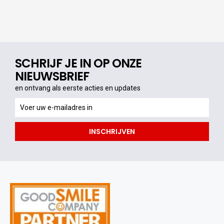
SCHRIJF JE IN OP ONZE
NIEUWSBRIEF
en ontvang als eerste acties en updates
en
ontvang
als
INSCHRIJVEN
eerste
acties
en
updates