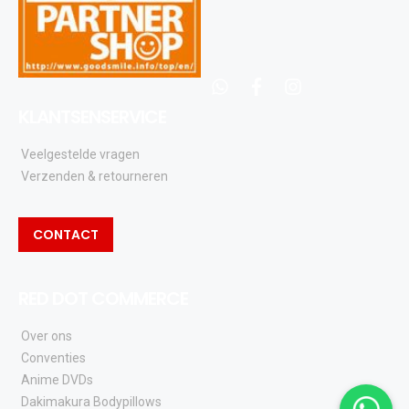
whatsapp
facebook
instagram
KLANTSENSERVICE
Veelgestelde vragen
Verzenden & retourneren
CONTACT
RED DOT COMMERCE
Over ons
Conventies
Anime DVDs
Dakimakura Bodypillows