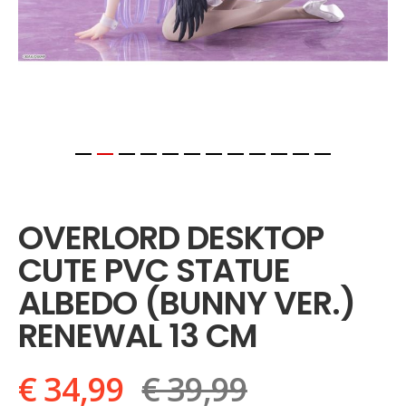
Ga
naar
het
OVERLORD DESKTOP
begin
van
CUTE PVC STATUE
de
afbeeldingen-
ALBEDO (BUNNY VER.)
gallerij
RENEWAL 13 CM
€ 34,99
€ 39,99