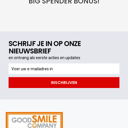
BIG SPENDER BONUS!
SCHRIJF JE IN OP ONZE
NIEUWSBRIEF
en ontvang als eerste acties en updates
en
ontvang
als
INSCHRIJVEN
eerste
acties
en
updates