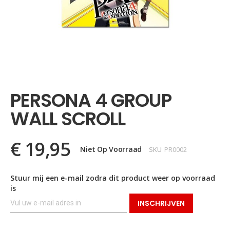
Ga
naar
het
PERSONA 4 GROUP
begin
van
WALL SCROLL
de
afbeeldingen-
gallerij
€ 19,95
Niet Op Voorraad
SKU
PR0002
Stuur mij een e-mail zodra dit product weer op voorraad
is
INSCHRIJVEN