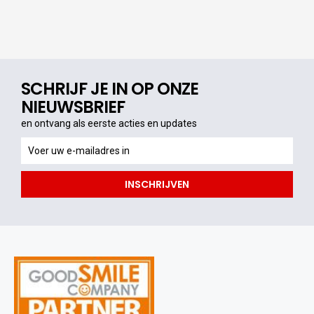
SCHRIJF JE IN OP ONZE
NIEUWSBRIEF
en ontvang als eerste acties en updates
en
ontvang
als
INSCHRIJVEN
eerste
acties
en
updates