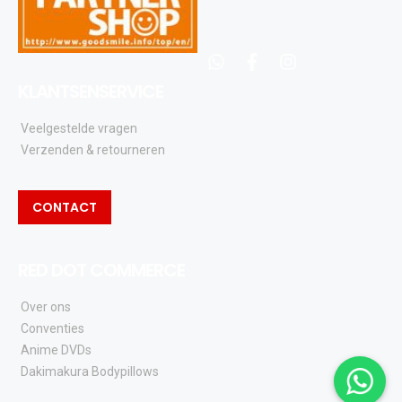
whatsapp
facebook
instagram
KLANTSENSERVICE
Veelgestelde vragen
Verzenden & retourneren
CONTACT
RED DOT COMMERCE
Over ons
Conventies
Anime DVDs
Dakimakura Bodypillows