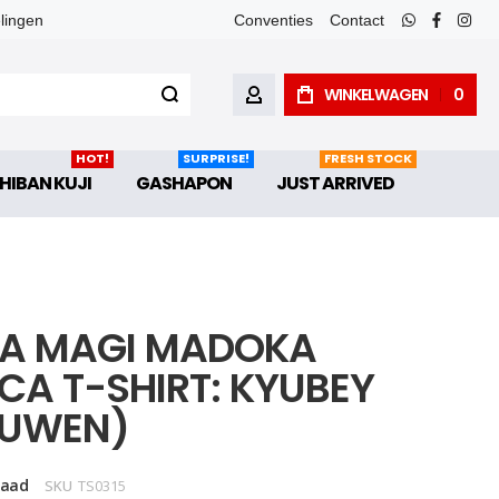
elingen
Conventies
Contact
whatsapp
faceboo
inst
WINKELWAGEN
0
ACCOUNT
HOT!
SURPRISE!
FRESH STOCK
HIBAN KUJI
GASHAPON
JUST ARRIVED
LA MAGI MADOKA
CA T-SHIRT: KYUBEY
UWEN)
raad
SKU
TS0315