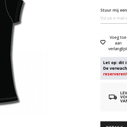
Stuur mij een
Voeg toe
aan
verlanglijs
reserveren!
LE
VO
VA