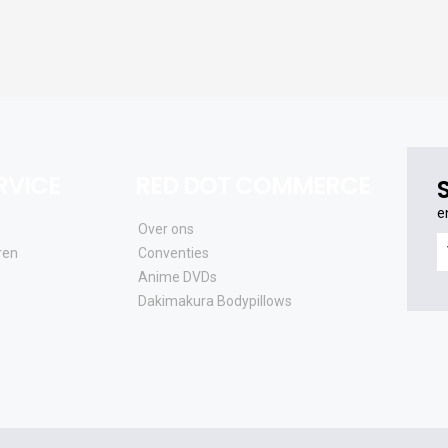
RVICE
RED DOT COMMERCE
e
Over ons
e
ren
Conventies
o
Anime DVDs
al
Dakimakura Bodypillows
e
a
e
u