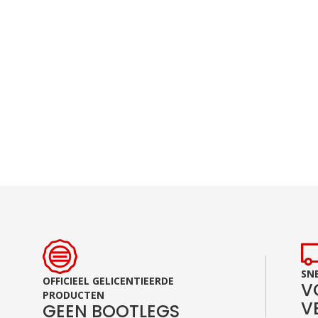
Ga
naar
het
begin
van
de
afbeeldingen-
gallerij
SNE
OFFICIEEL GELICENTIEERDE
V
PRODUCTEN
V
GEEN BOOTLEGS