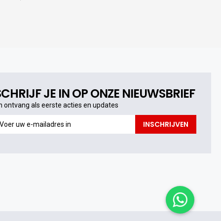
SCHRIJF JE IN OP ONZE NIEUWSBRIEF
n ontvang als eerste acties en updates
n
INSCHRIJVEN
ntvang
s
erste
cties
n
pdates