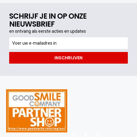
SCHRIJF JE IN OP ONZE
NIEUWSBRIEF
en ontvang als eerste acties en updates
en
ontvang
als
INSCHRIJVEN
eerste
acties
en
updates