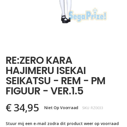
Ga
naar
het
RE:ZERO KARA
begin
van
HAJIMERU ISEKAI
de
afbeeldingen-
SEIKATSU - REM - PM
gallerij
FIGUUR - VER.1.5
€ 34,95
Niet Op Voorraad
SKU
RZ0033
Stuur mij een e-mail zodra dit product weer op voorraad