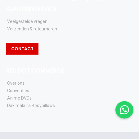
whatsapp
facebook
instagram
KLANTSENSERVICE
Veelgestelde vragen
Verzenden & retourneren
CONTACT
RED DOT COMMERCE
Over ons
Conventies
Anime DVDs
Dakimakura Bodypillows