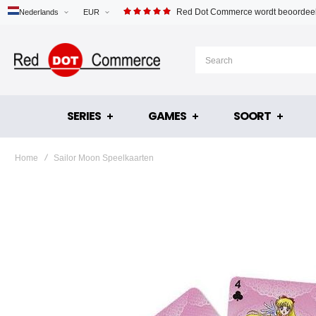
Red Dot Commerce wordt beoordeel
Nederlands
EUR
SERIES
GAMES
SOORT
Home
Sailor Moon Speelkaarten
Ga
naar
het
einde
van
de
afbeeldingen-
gallerij