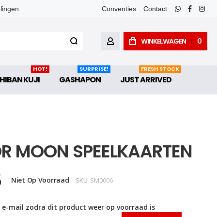
elingen
Conventies
Contact
whatsapp
faceboo
inst
WINKELWAGEN
0
ACCOUNT
HOT!
SURPRISE!
FRESH STOCK
HIBAN KUJI
GASHAPON
JUST ARRIVED
OR MOON SPEELKAARTEN
5
Niet Op Voorraad
SKU
SM0006
 e-mail zodra dit product weer op voorraad is