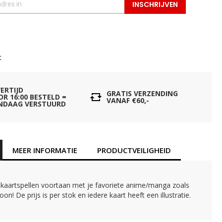
INSCHRIJVEN
t
VERTIJD
GRATIS VERZENDING
OR 16:00 BESTELD =
VANAF €60,-
NDAAG VERSTUURD
MEER INFORMATIE
PRODUCTVEILIGHEID
e kaartspellen voortaan met je favoriete anime/manga zoals
oon! De prijs is per stok en iedere kaart heeft een illustratie.