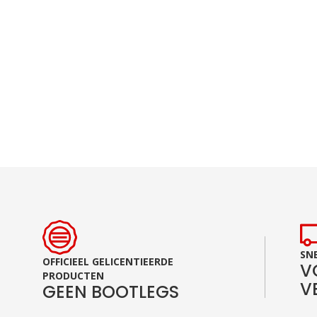
Ga
naar
het
begin
van
de
afbeeldingen-
gallerij
SNE
OFFICIEEL GELICENTIEERDE
V
PRODUCTEN
V
GEEN BOOTLEGS