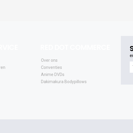
RVICE
RED DOT COMMERCE
e
Over ons
e
ren
Conventies
o
Anime DVDs
al
Dakimakura Bodypillows
e
a
e
u