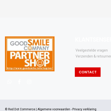
KLANTSENSE
Veelgestelde vragen
Verzenden & retourne
CONTACT
whatsapp
facebook
instagram
© Red Dot Commerce |
Algemene voorwaarden
-
Privacy verklaring