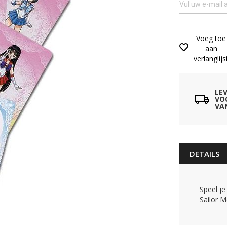
Voeg toe
aan
verlanglijs
LE
VO
VA
DETAILS
Speel j
Sailor M