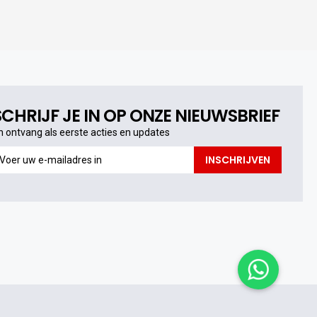
SCHRIJF JE IN OP ONZE NIEUWSBRIEF
n ontvang als eerste acties en updates
n
INSCHRIJVEN
ntvang
s
erste
cties
n
pdates