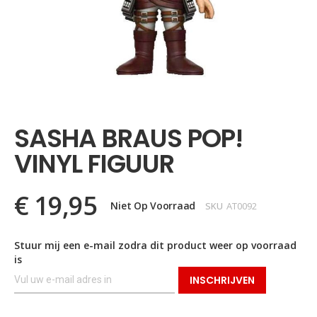
Ga
naar
het
SASHA BRAUS POP!
begin
van
VINYL FIGUUR
de
afbeeldingen-
gallerij
€ 19,95
Niet Op Voorraad
SKU
AT0092
Stuur mij een e-mail zodra dit product weer op voorraad
is
INSCHRIJVEN