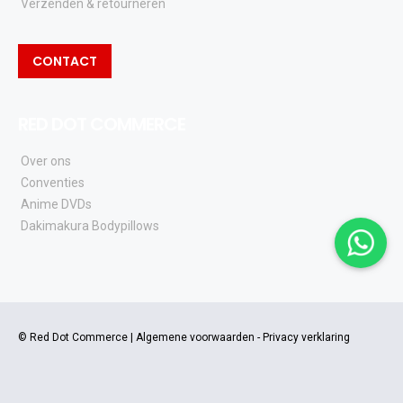
Verzenden & retourneren
CONTACT
RED DOT COMMERCE
Over ons
Conventies
Anime DVDs
Dakimakura Bodypillows
© Red Dot Commerce |
Algemene voorwaarden
-
Privacy verklaring