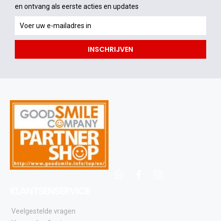
en ontvang als eerste acties en updates
en
ontvang
als
INSCHRIJVEN
eerste
acties
en
updates
whatsapp
facebook
instagram
KLANTSENSERVICE
Veelgestelde vragen