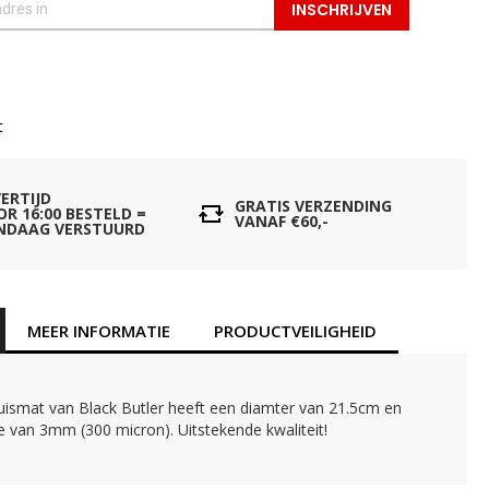
INSCHRIJVEN
t
VERTIJD
GRATIS VERZENDING
OR 16:00 BESTELD =
VANAF €60,-
NDAAG VERSTUURD
MEER INFORMATIE
PRODUCTVEILIGHEID
ismat van Black Butler heeft een diamter van 21.5cm en
e van 3mm (300 micron). Uitstekende kwaliteit!