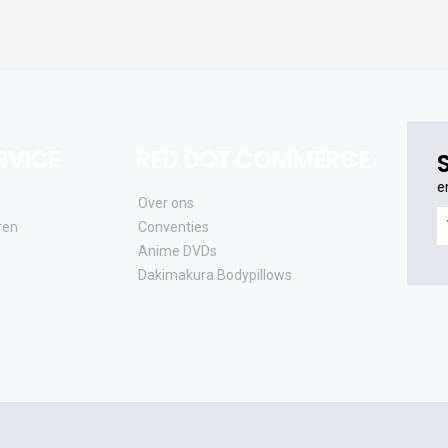
RVICE
RED DOT COMMERCE
e
Over ons
e
ren
Conventies
o
Anime DVDs
al
Dakimakura Bodypillows
e
a
e
u