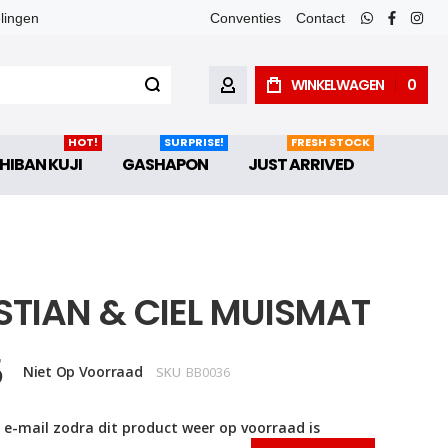
elingen
Conventies
Contact
whatsapp
faceboo
inst
WINKELWAGEN
0
ACCOUNT
HOT!
SURPRISE!
FRESH STOCK
HIBAN KUJI
GASHAPON
JUST ARRIVED
STIAN & CIEL MUISMAT
5
Niet Op Voorraad
SKU
BB0036
 e-mail zodra dit product weer op voorraad is