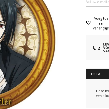
Voeg toe
aan
verlanglijs
LE
VO
VA
DETAILS
Deze mu
een dikt