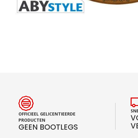
Ga
naar
het
begin
van
de
afbeeldingen-
gallerij
SNE
OFFICIEEL GELICENTIEERDE
V
PRODUCTEN
V
GEEN BOOTLEGS