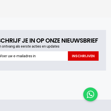
SCHRIJF JE IN OP ONZE NIEUWSBRIEF
n ontvang als eerste acties en updates
n
INSCHRIJVEN
ntvang
s
erste
cties
n
pdates