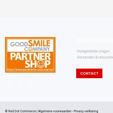
KLANTSENSE
Veelgestelde vragen
Verzenden & retourne
CONTACT
whatsapp
facebook
instagram
© Red Dot Commerce |
Algemene voorwaarden
-
Privacy verklaring