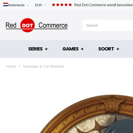
Red Dot Commerce wordt beoordeel
Nederlands
EUR
SERIES
GAMES
SOORT
Home
Sebastian & Ciel Muismat
Ga
naar
het
einde
van
de
afbeeldingen-
gallerij