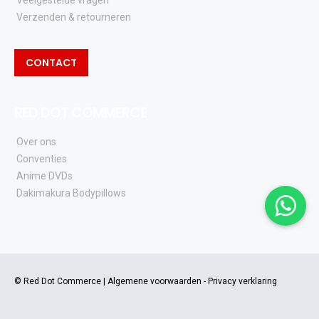
Veelgestelde vragen
Verzenden & retourneren
CONTACT
RED DOT COMMERCE
Over ons
Conventies
Anime DVDs
Dakimakura Bodypillows
© Red Dot Commerce |
Algemene voorwaarden
-
Privacy verklaring