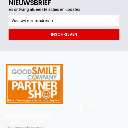
NIEUWSBRIEF
en ontvang als eerste acties en updates
en
ontvang
als
INSCHRIJVEN
eerste
acties
en
updates
whatsapp
facebook
instagram
KLANTSENSERVICE