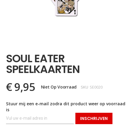
Ga
naar
het
SOUL EATER
begin
van
SPEELKAARTEN
de
afbeeldingen-
gallerij
€ 9,95
Niet Op Voorraad
SKU
SE0020
Stuur mij een e-mail zodra dit product weer op voorraad
is
INSCHRIJVEN