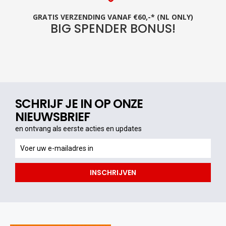
GRATIS VERZENDING VANAF €60,-* (NL ONLY)
BIG SPENDER BONUS!
SCHRIJF JE IN OP ONZE
NIEUWSBRIEF
en ontvang als eerste acties en updates
en
ontvang
als
INSCHRIJVEN
eerste
acties
en
updates