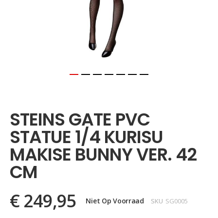
Ga
naar
het
STEINS GATE PVC
begin
van
STATUE 1/4 KURISU
de
afbeeldingen-
MAKISE BUNNY VER. 42
gallerij
CM
€ 249,95
Niet Op Voorraad
SKU
SG0005