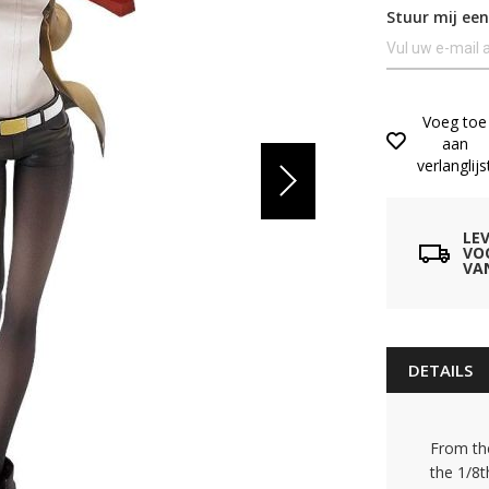
Stuur mij een
Voeg toe
aan
verlanglijs
LE
VO
VA
DETAILS
From the
the 1/8t