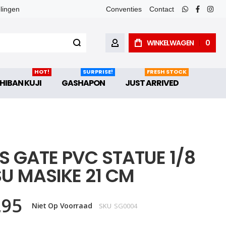
elingen
Conventies
Contact
whatsapp
faceboo
inst
WINKELWAGEN
0
ACCOUNT
HOT!
SURPRISE!
FRESH STOCK
HIBAN KUJI
GASHAPON
JUST ARRIVED
S GATE PVC STATUE 1/8
SU MASIKE 21 CM
,95
Niet Op Voorraad
SKU
SG0004