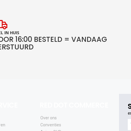
L IN HUIS
OOR 16:00 BESTELD = VANDAAG
ERSTUURD
RVICE
RED DOT COMMERCE
e
Over ons
e
ren
Conventies
o