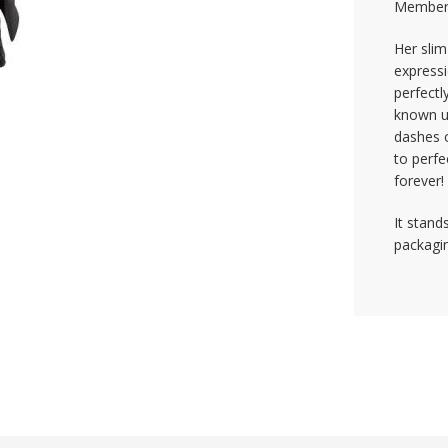
Member 
Her slim
expressi
perfectl
known un
dashes o
to perfe
forever!
It stand
packagi