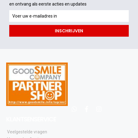
en ontvang als eerste acties en updates
en
ontvang
als
INSCHRIJVEN
eerste
acties
en
updates
whatsapp
facebook
instagram
KLANTSENSERVICE
Veelgestelde vragen