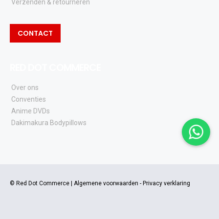
Verzenden & retourneren
CONTACT
RED DOT COMMERCE
Over ons
Conventies
Anime DVDs
Dakimakura Bodypillows
© Red Dot Commerce |
Algemene voorwaarden
-
Privacy verklaring