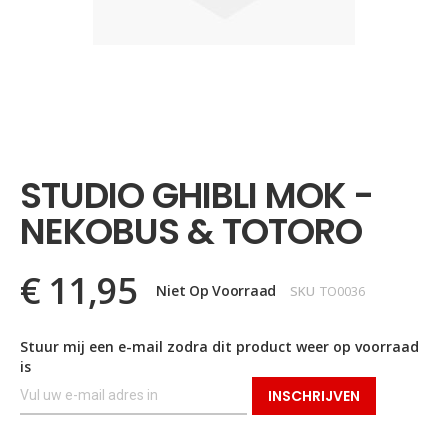
Ga
naar
het
STUDIO GHIBLI MOK -
begin
van
NEKOBUS & TOTORO
de
afbeeldingen-
gallerij
€ 11,95
Niet Op Voorraad
SKU
TO0036
Stuur mij een e-mail zodra dit product weer op voorraad
is
INSCHRIJVEN