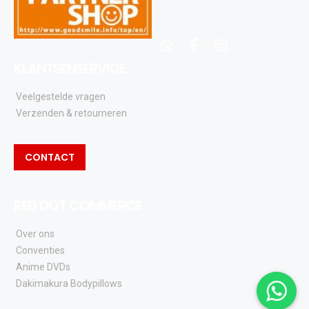
whatsapp
facebook
instagram
KLANTSENSERVICE
Veelgestelde vragen
Verzenden & retourneren
CONTACT
RED DOT COMMERCE
Over ons
Conventies
Anime DVDs
Dakimakura Bodypillows