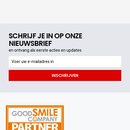
SCHRIJF JE IN OP ONZE
NIEUWSBRIEF
en ontvang als eerste acties en updates
en
ontvang
als
INSCHRIJVEN
eerste
acties
en
updates