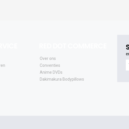
RVICE
RED DOT COMMERCE
e
Over ons
e
ren
Conventies
o
Anime DVDs
al
Dakimakura Bodypillows
e
a
e
u