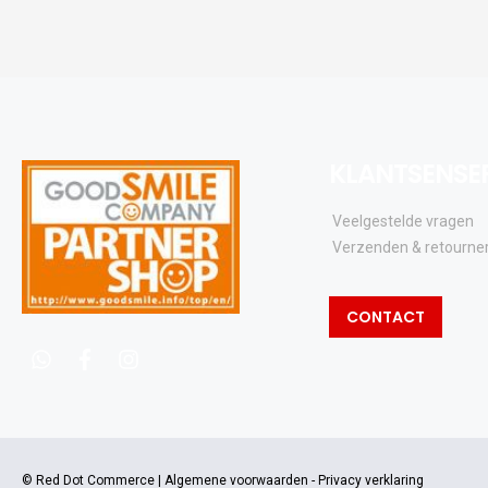
KLANTSENSE
Veelgestelde vragen
Verzenden & retourne
CONTACT
whatsapp
facebook
instagram
© Red Dot Commerce |
Algemene voorwaarden
-
Privacy verklaring