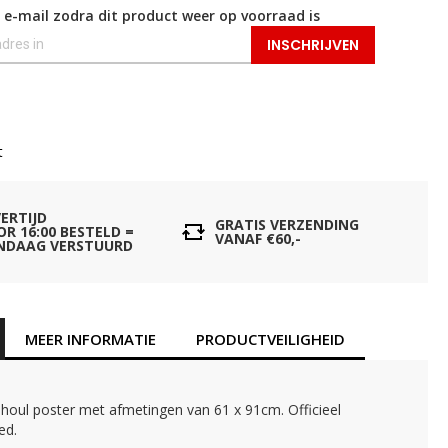
 e-mail zodra dit product weer op voorraad is
INSCHRIJVEN
t
VERTIJD
GRATIS VERZENDING
OR 16:00 BESTELD =
VANAF €60,-
NDAAG VERSTUURD
MEER INFORMATIE
PRODUCTVEILIGHEID
houl poster met afmetingen van 61 x 91cm. Officieel
ed.