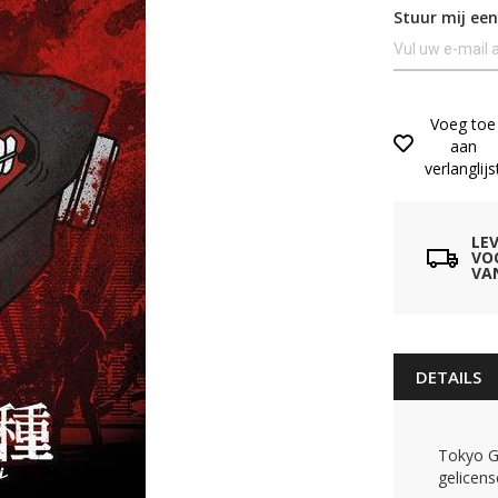
Stuur mij een
Voeg toe
aan
verlanglijs
LE
VO
VA
DETAILS
Tokyo G
gelicens