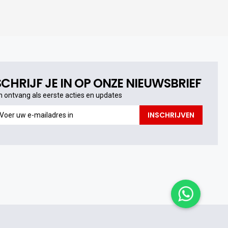
SCHRIJF JE IN OP ONZE NIEUWSBRIEF
n ontvang als eerste acties en updates
n
INSCHRIJVEN
ntvang
s
erste
cties
n
pdates