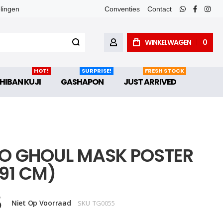
elingen
Conventies
Contact
whatsapp
faceboo
inst
WINKELWAGEN
0
ACCOUNT
HOT!
SURPRISE!
FRESH STOCK
HIBAN KUJI
GASHAPON
JUST ARRIVED
O GHOUL MASK POSTER
 91 CM)
5
Niet Op Voorraad
SKU
TG0055