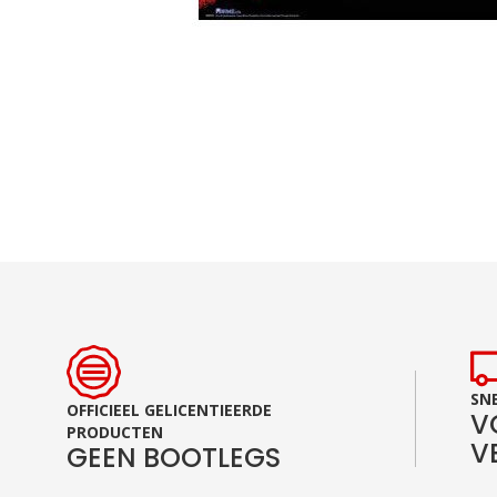
Ga
naar
het
begin
van
de
afbeeldingen-
gallerij
SNE
OFFICIEEL GELICENTIEERDE
V
PRODUCTEN
V
GEEN BOOTLEGS