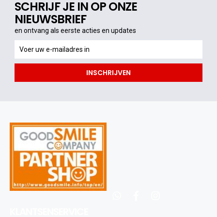
SCHRIJF JE IN OP ONZE
NIEUWSBRIEF
en ontvang als eerste acties en updates
en
ontvang
als
INSCHRIJVEN
eerste
acties
en
updates
whatsapp
facebook
instagram
KLANTSENSERVICE