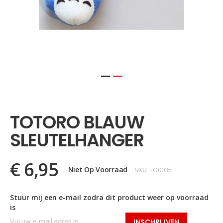
Ga
naar
het
TOTORO BLAUW
begin
van
SLEUTELHANGER
de
afbeeldingen-
gallerij
€ 6,95
Niet Op Voorraad
SKU
TO0035
Stuur mij een e-mail zodra dit product weer op voorraad
is
INSCHRIJVEN