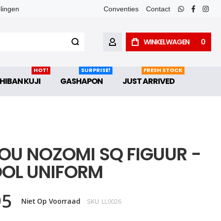
elingen
Conventies
Contact
whatsapp
faceboo
inst
WINKELWAGEN
0
ACCOUNT
HOT!
SURPRISE!
FRESH STOCK
HIBAN KUJI
GASHAPON
JUST ARRIVED
OU NOZOMI SQ FIGUUR -
OL UNIFORM
95
Niet Op Voorraad
SKU
LL0026