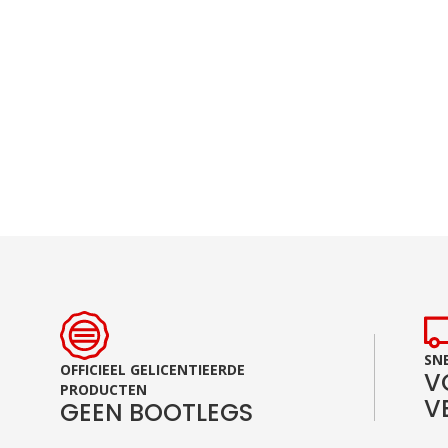
Ga
naar
het
begin
van
de
afbeeldingen-
gallerij
SNE
OFFICIEEL GELICENTIEERDE
V
PRODUCTEN
V
GEEN BOOTLEGS