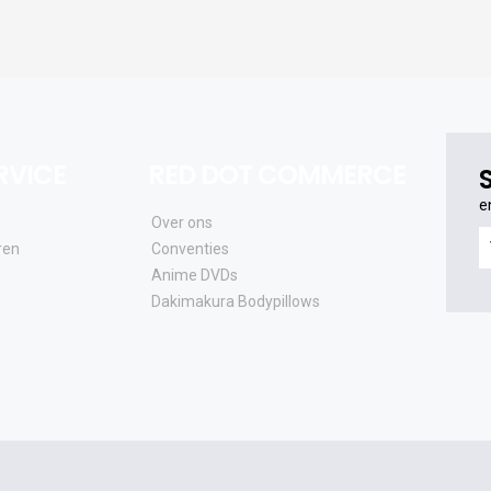
RVICE
RED DOT COMMERCE
e
Over ons
e
ren
Conventies
o
Anime DVDs
al
Dakimakura Bodypillows
e
a
e
u