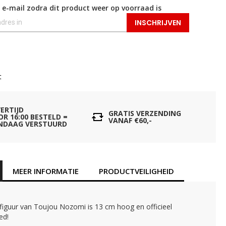
 e-mail zodra dit product weer op voorraad is
INSCHRIJVEN
t
VERTIJD
GRATIS VERZENDING
OR 16:00 BESTELD =
VANAF €60,-
NDAAG VERSTUURD
MEER INFORMATIE
PRODUCTVEILIGHEID
figuur van Toujou Nozomi is 13 cm hoog en officieel
ed!