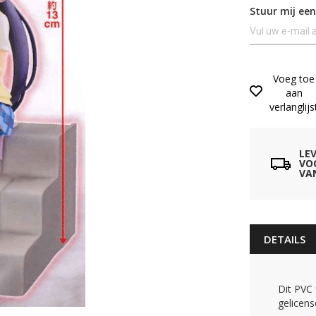
Stuur mij een
Voeg toe
aan
verlanglijs
LE
VO
VA
DETAILS
Dit PVC 
gelicens