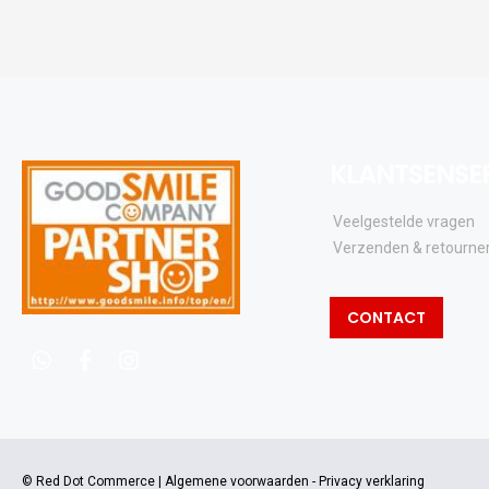
KLANTSENSE
Veelgestelde vragen
Verzenden & retourne
CONTACT
whatsapp
facebook
instagram
© Red Dot Commerce |
Algemene voorwaarden
-
Privacy verklaring