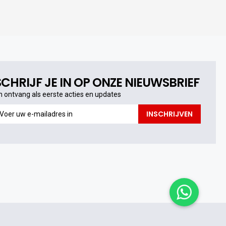
SCHRIJF JE IN OP ONZE NIEUWSBRIEF
n ontvang als eerste acties en updates
n
INSCHRIJVEN
ntvang
s
erste
cties
n
pdates