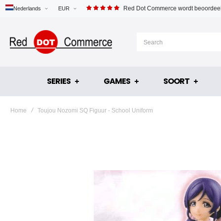
Red Dot Commerce wordt beoordeel
Nederlands
EUR
SERIES
GAMES
SOORT
Home
Toujou Nozomi SQ Figuur - School Uniform
Ga
naar
het
einde
van
de
afbeeldingen-
gallerij