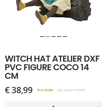
Ga
naar
het
WITCH HAT ATELIER DXF
begin
van
PVC FIGURE COCO 14
de
afbeeldingen-
CM
gallerij
€ 38,99
Pre-Order
SKU
BAN-PZ74589P