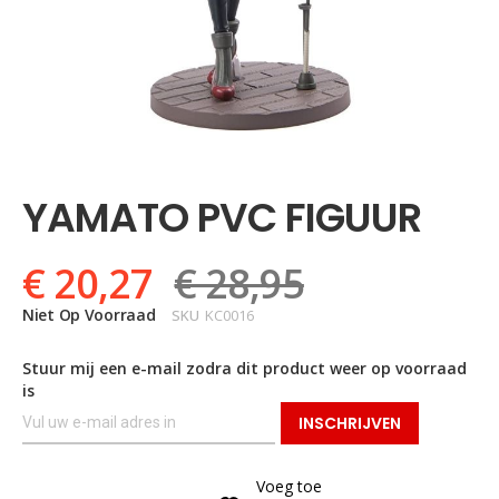
Ga
naar
het
YAMATO PVC FIGUUR
begin
van
de
€ 20,27
€ 28,95
afbeeldingen-
gallerij
Niet Op Voorraad
SKU
KC0016
Stuur mij een e-mail zodra dit product weer op voorraad
is
INSCHRIJVEN
Voeg toe